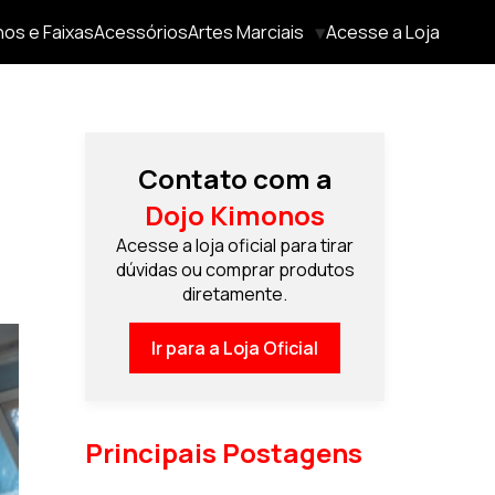
os e Faixas
Acessórios
Artes Marciais
Acesse a Loja
Contato com a
Dojo Kimonos
Acesse a loja oficial para tirar
dúvidas ou comprar produtos
diretamente.
Ir para a Loja Oficial
Principais Postagens