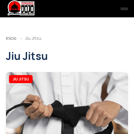
Início
Jiu Jitsu
Jiu Jitsu
JIU JITSU