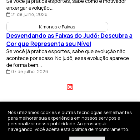
Se você já pratica esportes, sabe como é motivador
enxergar evolução...
21 de julho, 2026
Kimonos e Faixas
Desvendando as Faixas do Judô: Descubra a
Cor que Representa seu Nível
Se você já pratica esportes, sabe que evolução não
acontece por acaso. No judô, essa evolução aparece
de forma bem...
07 de julho, 2026
Nós utilizamos cookies e outras tecnologias semelhantes
para melhorar sua experiência em nossos serviços e
personalizar nossa publicidade. Ao prosseguir
navegando, você aceita esta política de monitoramento.
(11) 96690-2229