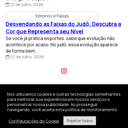
21 de julho, 2026
Kimonos e Faixas
Desvendando as Faixas do Judô: Descubra a
Cor que Representa seu Nível
Se você já pratica esportes, sabe que evolução não
acontece por acaso. No judô, essa evolução aparece
de forma bem...
07 de julho, 2026
Nós utilizamos cookies e outras tecnologias semelhantes
para melhorar sua experiência em nossos serviços e
personalizar nossa publicidade. Ao prosseguir
navegando, você aceita esta política de monitoramento.
(11) 96690-2229
Configurações do Cookie
Rejeitar todos
contato@kimonosdojo.com.br