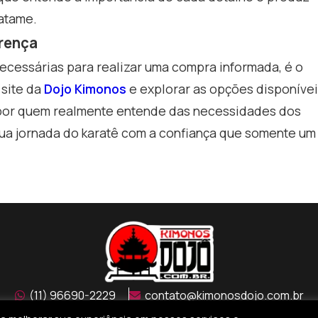
atame.
erença
ecessárias para realizar uma compra informada, é o
 site da
Dojo Kimonos
e explorar as opções disponívei
 por quem realmente entende das necessidades dos
 sua jornada do karatê com a confiança que somente um
(11) 96690-2229
contato@kimonosdojo.com.br