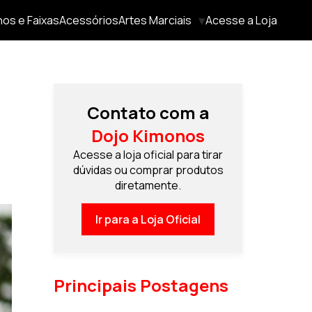
os e Faixas
Acessórios
Artes Marciais
Acesse a Loja
Contato com a
Dojo Kimonos
Acesse a loja oficial para tirar
dúvidas ou comprar produtos
diretamente.
Ir para a Loja Oficial
Principais Postagens