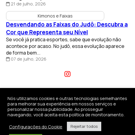
21 de julho, 2026
Kimonos e Faixas
Desvendando as Faixas do Judô: Descubra a
Cor que Representa seu Nível
Se você já pratica esportes, sabe que evolução não
acontece por acaso. No judô, essa evolução aparece
de forma bem...
07 de julho, 2026
Nós utilizamos cookies e outras tecnologias semelhantes
para melhorar sua experiência em nossos serviços e
personalizar nossa publicidade. Ao prosseguir
navegando, você aceita esta política de monitoramento.
(11) 96690-2229
Configurações do Cookie
Rejeitar todos
contato@kimonosdojo.com.br