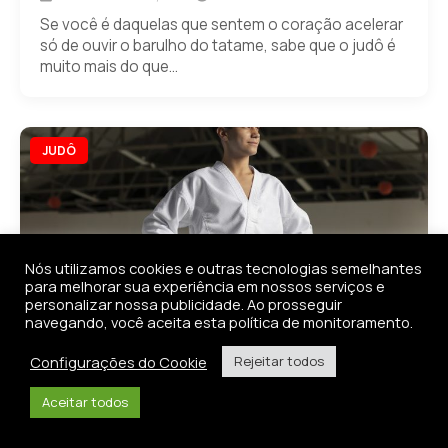
Se você é daquelas que sentem o coração acelerar
só de ouvir o barulho do tatame, sabe que o judô é
muito mais do que...
JUDÔ
Nós utilizamos cookies e outras tecnologias semelhantes
para melhorar sua experiência em nossos serviços e
personalizar nossa publicidade. Ao prosseguir
navegando, você aceita esta política de monitoramento.
Configurações do Cookie
Rejeitar todos
Como a roupa influencia na prática do
Aceitar todos
Judô: Saiba escolher o Kimono ideal
16 de dezembro, 2025
4 min